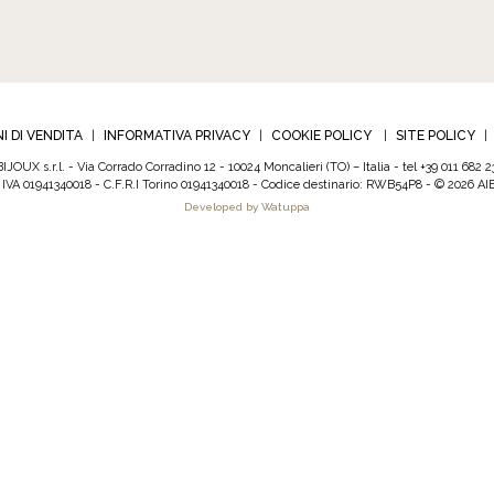
I DI VENDITA
INFORMATIVA PRIVACY
COOKIE POLICY
SITE POLICY
|
|
|
|
BIJOUX s.r.l. - Via Corrado Corradino 12
-
10024 Moncalieri (TO) – Italia
-
tel +39 011 682 2
a IVA 01941340018 - C.F.R.I Torino 01941340018
-
Codice destinario: RWB54P8 - © 2026 A
Developed by Watuppa