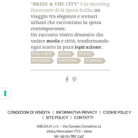
“BRIDE & THE CITY”
è lo shooting
itinerante di Si Sposa Italia
, un
viaggio tra
eleganza
e scenari
urbani che raccontano la
sposa
contemporanea
.
Un racconto visivo
dinamico
che
unisce
moda
e
città
, trasformando
ogni scatto in pura
ispirazione
.
,
,
,
AYALA BAR
BRIDE
PRESS
,
,
PREZIOSA
SHOOTING
SI SPOSA
CONDIZIONI DI VENDITA
INFORMATIVA PRIVACY
COOKIE POLICY
|
|
SITE POLICY
CONTATTI
|
|
AIBIJOUX s.r.l. - Via Corrado Corradino 12
10024 Moncalieri (TO) – Italia
tel +39 011 682 2337