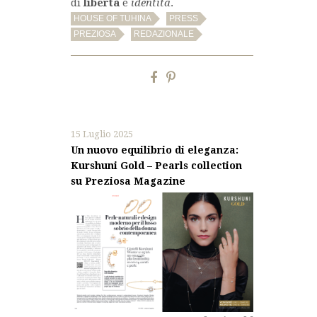
di
libertà
e
identità
.
,
,
HOUSE OF TUHINA
PRESS
,
PREZIOSA
REDAZIONALE
15 Luglio 2025
Un nuovo equilibrio di eleganza:
Kurshuni Gold – Pearls collection
su Preziosa Magazine