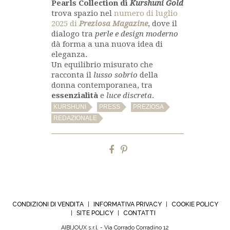
Pearls Collection di
Kurshuni Gold
trova spazio nel
numero di luglio
2025 di
Preziosa Magazine
, dove il
dialogo tra
perle e design moderno
dà forma a una nuova idea di
eleganza.
Un equilibrio misurato che
racconta il
lusso sobrio
della
donna contemporanea, tra
essenzialità
e
luce discreta
.
,
,
,
KURSHUNI
PRESS
PREZIOSA
REDAZIONALE
CONDIZIONI DI VENDITA
INFORMATIVA PRIVACY
COOKIE POLICY
|
|
SITE POLICY
CONTATTI
|
|
AIBIJOUX s.r.l. - Via Corrado Corradino 12