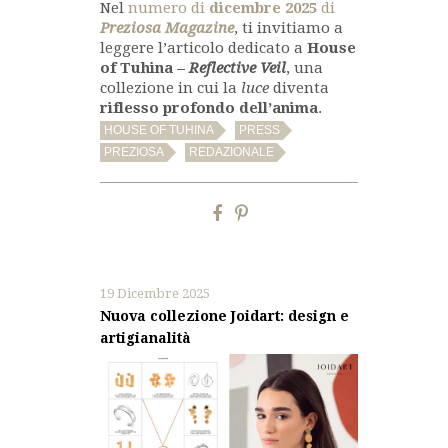
Nel
numero di
dicembre 2025
di
Preziosa Magazine
, ti invitiamo a
leggere l’articolo dedicato a
House
of Tuhina –
Reflective Veil
, una
collezione in cui la
luce
diventa
riflesso profondo dell’anima
.
,
,
HOUSE OF TUHINA
PRESS
,
PREZIOSA
REDAZIONALE
19 Dicembre 2025
Nuova collezione Joidart: design e
artigianalità