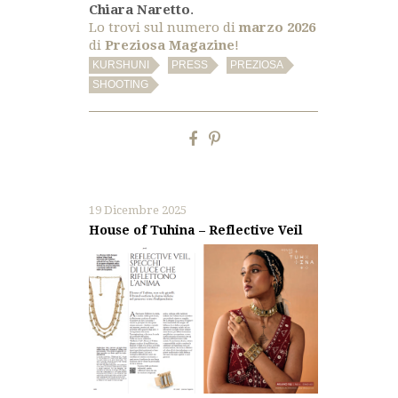
Chiara Naretto
.
Lo trovi sul numero di
marzo 2026
di
Preziosa Magazine
!
,
,
,
KURSHUNI
PRESS
PREZIOSA
SHOOTING
19 Dicembre 2025
House of Tuhina – Reflective Veil