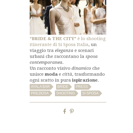
“BRIDE & THE CITY”
è lo shooting
itinerante di Si Sposa Italia
, un
viaggio tra
eleganza
e scenari
urbani che raccontano la
sposa
contemporanea
.
Un racconto visivo
dinamico
che
unisce
moda
e
città
, trasformando
ogni scatto in pura
ispirazione
.
,
,
,
AYALA BAR
BRIDE
PRESS
,
,
PREZIOSA
SHOOTING
SI SPOSA