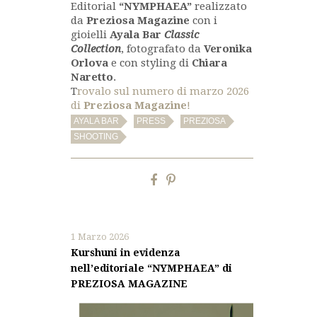
Editorial
“NYMPHAEA”
realizzato
da
Preziosa Magazine
con i
gioielli
Ayala Bar
Classic
Collection
, fotografato da
Veronika
Orlova
e con styling di
Chiara
Naretto
.
T
rovalo sul numero di marzo 2026
di
Preziosa Magazine
!
,
,
,
AYALA BAR
PRESS
PREZIOSA
SHOOTING
1 Marzo 2026
Kurshuni in evidenza
nell’editoriale “NYMPHAEA” di
PREZIOSA MAGAZINE