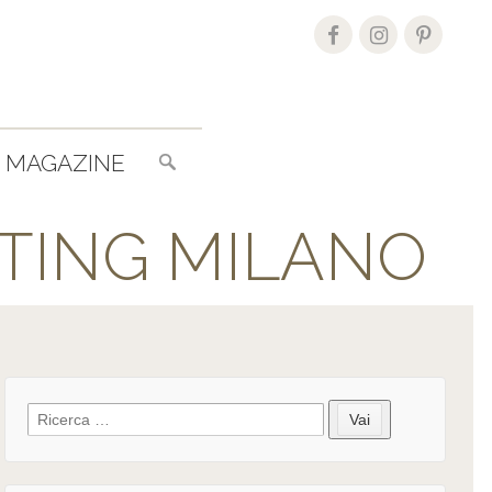
Search
MAGAZINE
for:
OTING MILANO
Search
Vai
for: