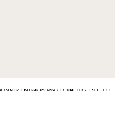
I DI VENDITA
INFORMATIVA PRIVACY
COOKIE POLICY
SITE POLICY
|
|
|
|
BIJOUX s.r.l. - Via Corrado Corradino 12
-
10024 Moncalieri (TO) – Italia
-
tel +39 011 682 2
a IVA 01941340018 - C.F.R.I Torino 01941340018
-
Codice destinario: RWB54P8 - © 2026 A
Developed by Watuppa