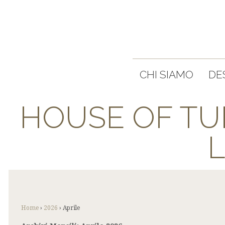
CHI SIAMO
DE
HOUSE OF TU
L
Home
›
2026
›
Aprile