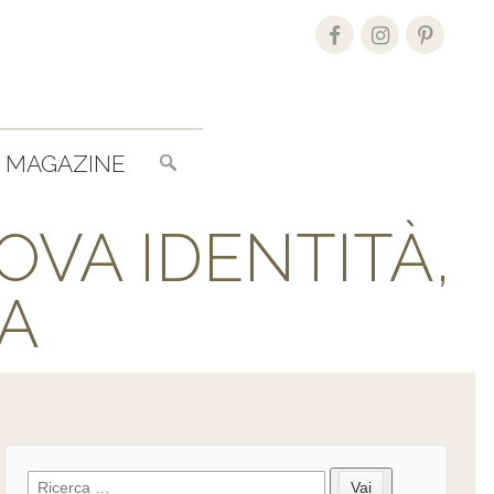
Search
MAGAZINE
for:
VA IDENTITÀ,
MA
Search
Vai