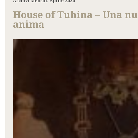
Archivi Mensili:
Aprile 2026
House of Tuhina – Una nuo
anima