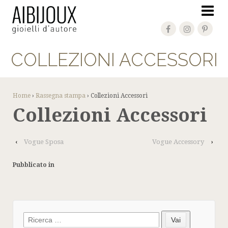
COLLEZIONI ACCESSORI
Home
›
Rassegna stampa
›
Collezioni Accessori
Collezioni Accessori
‹
Vogue Sposa
Vogue Accessory
›
Pubblicato in
Search
Vai
for: