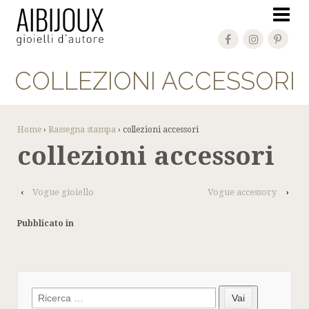
COLLEZIONI ACCESSORI
Home
›
Rassegna stampa
›
collezioni accessori
collezioni accessori
‹
Vogue gioiello
Vogue accessory
›
Pubblicato in
Search
Vai
for: