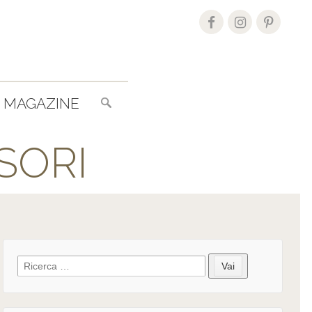
Search
MAGAZINE
for:
SORI
Search
Vai
for: