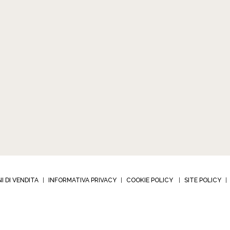
I DI VENDITA
INFORMATIVA PRIVACY
COOKIE POLICY
SITE POLICY
|
|
|
|
BIJOUX s.r.l. - Via Corrado Corradino 12
-
10024 Moncalieri (TO) – Italia
-
tel +39 011 682 2
a IVA 01941340018 - C.F.R.I Torino 01941340018
-
Codice destinario: RWB54P8 - © 2026 A
Developed by Watuppa