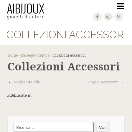
COLLEZIONI ACCESSORI
Home
›
Rassegna stampa
›
Collezioni Accessori
Collezioni Accessori
‹
Vogue Gioiello
Vogue Accessory
›
Pubblicato in
Search
Vai
for: