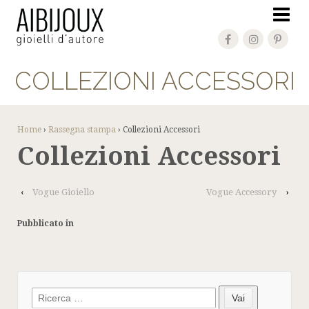
COLLEZIONI ACCESSORI
Home
›
Rassegna stampa
›
Collezioni Accessori
Collezioni Accessori
‹
Vogue Gioiello
Vogue Accessory
›
Pubblicato in
Search
Vai
for: