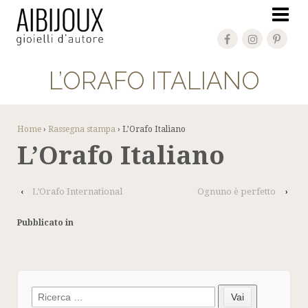
L’ORAFO ITALIANO
Home
›
Rassegna stampa
›
L’Orafo Italiano
L’Orafo Italiano
‹
L’Orafo International
Ognuno è perfetto
›
Pubblicato in
Search
Vai
for: