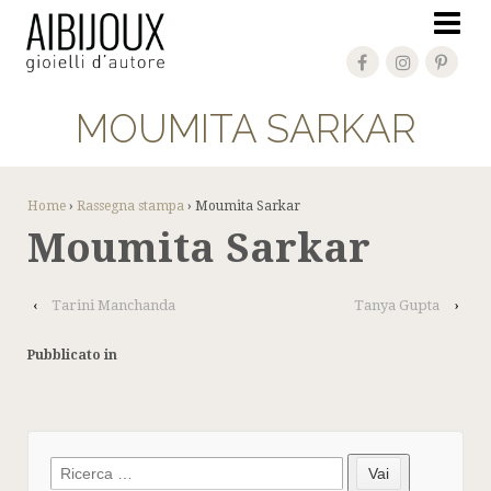
MOUMITA SARKAR
Home
›
Rassegna stampa
›
Moumita Sarkar
Moumita Sarkar
‹
Tarini Manchanda
Tanya Gupta
›
Pubblicato in
Search
Vai
for: