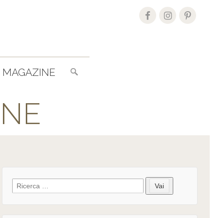
Search
MAGAZINE
for:
INE
Search
Vai
for: