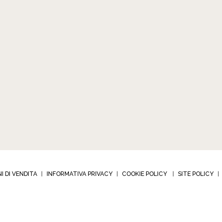
I DI VENDITA
INFORMATIVA PRIVACY
COOKIE POLICY
SITE POLICY
|
|
|
|
BIJOUX s.r.l. - Via Corrado Corradino 12
-
10024 Moncalieri (TO) – Italia
-
tel +39 011 682 2
a IVA 01941340018 - C.F.R.I Torino 01941340018
-
Codice destinario: RWB54P8 - © 2026 A
Developed by Watuppa