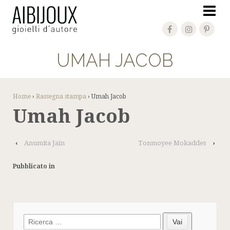
UMAH JACOB
Home
›
Rassegna stampa
›
Umah Jacob
Umah Jacob
‹
Anumita Jain
Tonmoyee Mokaddes
›
Pubblicato in
Search
Vai
for: