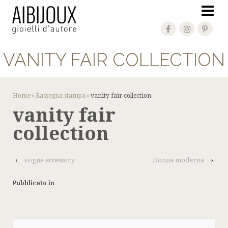
VANITY FAIR COLLECTION
Home
›
Rassegna stampa
›
vanity fair collection
vanity fair
collection
‹
vogue accessory
Donna moderna
›
Pubblicato in