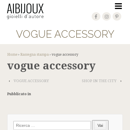
VOGUE ACCESSORY
Home
›
Rassegna stampa
›
vogue accessory
vogue accessory
‹
VOGUE ACCESSORY
SHOP IN THE CITY
›
Pubblicato in
Search
Vai
for: