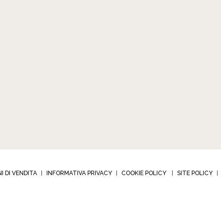
I DI VENDITA
INFORMATIVA PRIVACY
COOKIE POLICY
SITE POLICY
|
|
|
|
BIJOUX s.r.l. - Via Corrado Corradino 12
-
10024 Moncalieri (TO) – Italia
-
tel +39 011 682 2
a IVA 01941340018 - C.F.R.I Torino 01941340018
-
Codice destinario: RWB54P8 - © 2026 A
Developed by Watuppa