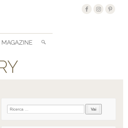
Search
MAGAZINE
for:
RY
Search
Vai
for: