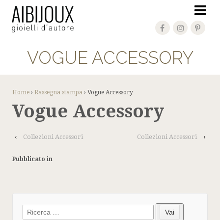
VOGUE ACCESSORY
Home
›
Rassegna stampa
›
Vogue Accessory
Vogue Accessory
‹
Collezioni Accessori
Collezioni Accessori
›
Pubblicato in
Search
Vai
for: